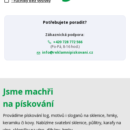
- ručníky bez výšivky
Potřebujete poradit?
Zákaznická podpora:
+420 728 772 566
(Po-Pá, 8-16 hod.)
info@reklamnipiskovani.cz
Jsme machři
na pískování
Provádíme pískování log, motivů i sloganů na sklenice, hrnky,
keramiku či kovy. Nabízíme svatební sklenice, půllitry, karafy na
víno, skleničky na víno, džbány, hrnky.