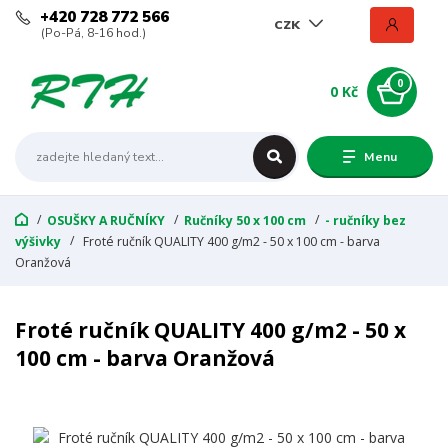
+420 728 772 566
CZK
(Po-Pá, 8-16 hod.)
0
0 Kč
Menu
OSUŠKY A RUČNÍKY
Ručníky 50 x 100 cm
- ručníky bez
výšivky
Froté ručník QUALITY 400 g/m2 - 50 x 100 cm - barva
Oranžová
Froté ručník QUALITY 400 g/m2 - 50 x
100 cm - barva Oranžová