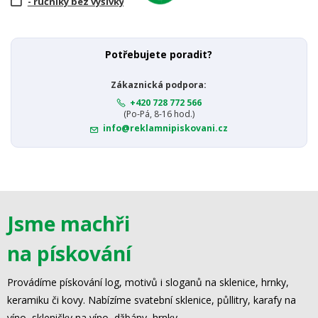
- ručníky bez výšivky
Potřebujete poradit?
Zákaznická podpora:
+420 728 772 566
(Po-Pá, 8-16 hod.)
info@reklamnipiskovani.cz
Jsme machři
na pískování
Provádíme pískování log, motivů i sloganů na sklenice, hrnky,
keramiku či kovy. Nabízíme svatební sklenice, půllitry, karafy na
víno, skleničky na víno, džbány, hrnky.