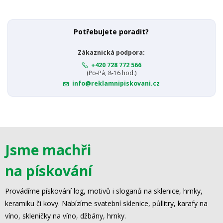
Potřebujete poradit?
Zákaznická podpora:
+420 728 772 566
(Po-Pá, 8-16 hod.)
info@reklamnipiskovani.cz
Jsme machři
na pískování
Provádíme pískování log, motivů i sloganů na sklenice, hrnky,
keramiku či kovy. Nabízíme svatební sklenice, půllitry, karafy na
víno, skleničky na víno, džbány, hrnky.