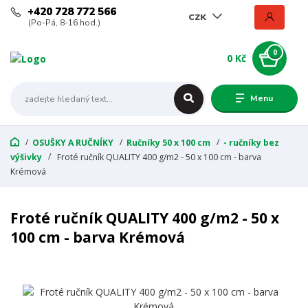
+420 728 772 566
CZK
(Po-Pá, 8-16 hod.)
0
0 Kč
Menu
OSUŠKY A RUČNÍKY
Ručníky 50 x 100 cm
- ručníky bez
výšivky
Froté ručník QUALITY 400 g/m2 - 50 x 100 cm - barva
Krémová
Froté ručník QUALITY 400 g/m2 - 50 x
100 cm - barva Krémová