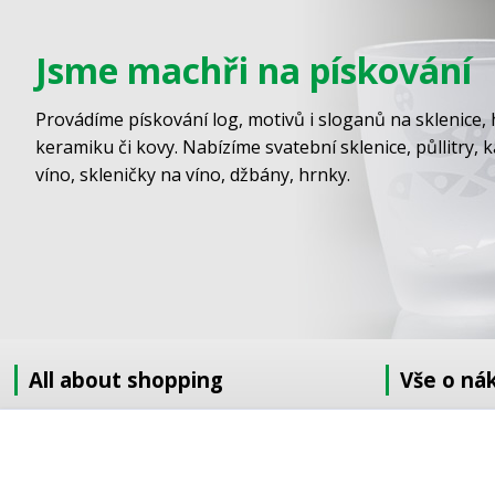
Jsme machři na pískování
Provádíme pískování log, motivů i sloganů na sklenice, 
keramiku či kovy. Nabízíme svatební sklenice, půllitry, 
víno, skleničky na víno, džbány, hrnky.
All about shopping
Vše o ná
About us
Jak nakupov
How to shop
Obchodní po
Terms and Conditions
GDPR