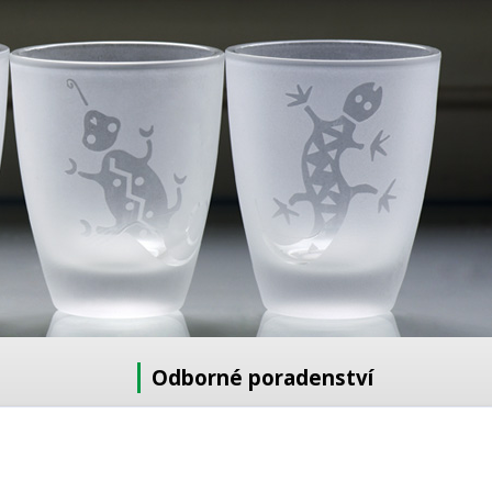
Odborné poradenství
Potřebujete poradit s výběrem?
Neváhejte se zeptat: