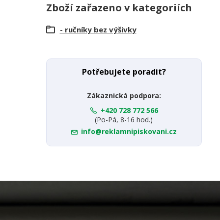
Zboží zařazeno v kategoriích
- ručníky bez výšivky
Potřebujete poradit?
Zákaznická podpora:
+420 728 772 566
(Po-Pá, 8-16 hod.)
info@reklamnipiskovani.cz