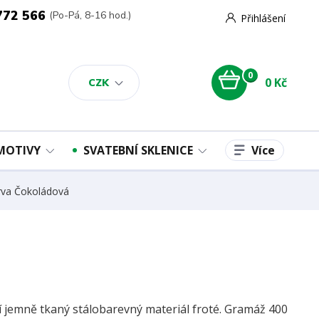
772 566
(Po-Pá, 8-16 hod.)
Přihlášení
0
0 Kč
CZK
Více
 MOTIVY
SVATEBNÍ SKLENICE
rva Čokoládová
ní jemně tkaný stálobarevný materiál froté. Gramáž 400