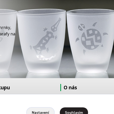
hrnky,
karafy na
kupu
O nás
at
O nás
dmínky
Fotogalerie
Kontakty
Souhlasím
Nastavení