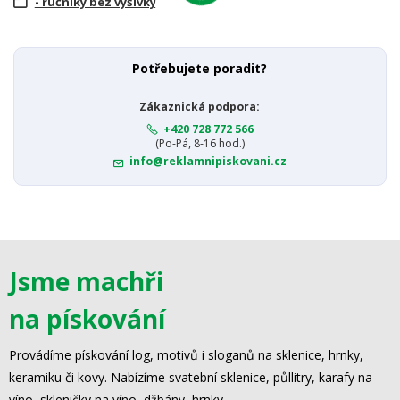
- ručníky bez výšivky
Potřebujete poradit?
Zákaznická podpora:
+420 728 772 566
(Po-Pá, 8-16 hod.)
info@reklamnipiskovani.cz
Jsme machři
na pískování
Provádíme pískování log, motivů i sloganů na sklenice, hrnky,
keramiku či kovy. Nabízíme svatební sklenice, půllitry, karafy na
víno, skleničky na víno, džbány, hrnky.