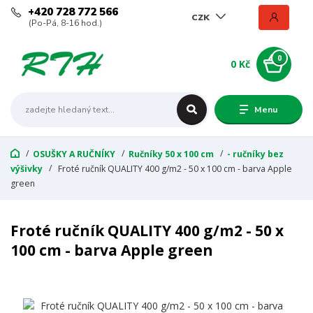
+420 728 772 566
CZK
(Po-Pá, 8-16 hod.)
0
0 Kč
Menu
OSUŠKY A RUČNÍKY
Ručníky 50 x 100 cm
- ručníky bez
výšivky
Froté ručník QUALITY 400 g/m2 - 50 x 100 cm - barva Apple
green
Froté ručník QUALITY 400 g/m2 - 50 x
100 cm - barva Apple green