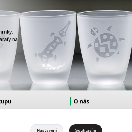
hrnky,
karafy na
kupu
O nás
at
O nás
dmínky
Fotogalerie
Kontakty
Souhlasím
Nastavení