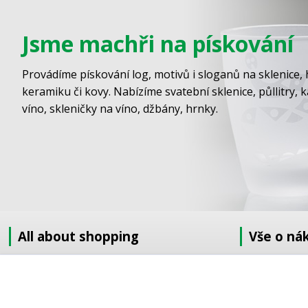
Jsme machři na pískování
Provádíme pískování log, motivů i sloganů na sklenice, 
keramiku či kovy. Nabízíme svatební sklenice, půllitry, 
víno, skleničky na víno, džbány, hrnky.
All about shopping
Vše o ná
About us
Jak nakupov
How to shop
Obchodní po
Terms and Conditions
GDPR