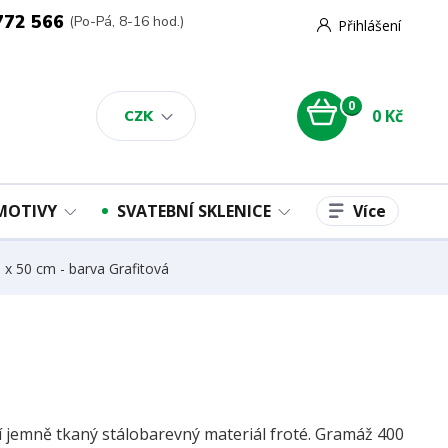
772 566
(Po-Pá, 8-16 hod.)
Přihlášení
0
0 Kč
CZK
Více
 MOTIVY
SVATEBNÍ SKLENICE
x 50 cm - barva Grafitová
ní jemně tkaný stálobarevný materiál froté. Gramáž 400