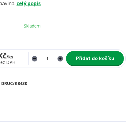
bavlna.
celý popis
Skladem
Kč
/
ks
Přidat do košíku
bez DPH
DRUC/K8430