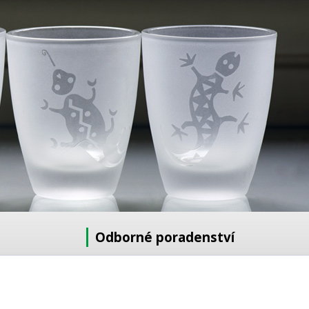
Odborné poradenství
Potřebujete poradit s výběrem?
Neváhejte se zeptat: