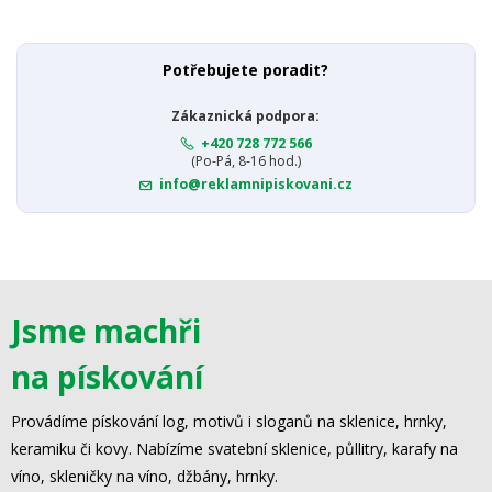
Potřebujete poradit?
Zákaznická podpora:
+420 728 772 566
(Po-Pá, 8-16 hod.)
info@reklamnipiskovani.cz
Jsme machři
na pískování
Provádíme pískování log, motivů i sloganů na sklenice, hrnky,
keramiku či kovy. Nabízíme svatební sklenice, půllitry, karafy na
víno, skleničky na víno, džbány, hrnky.