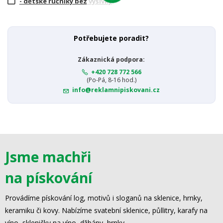
- dětské ručníky bez výšivky
Potřebujete poradit?
Zákaznická podpora:
+420 728 772 566
(Po-Pá, 8-16 hod.)
info@reklamnipiskovani.cz
Jsme machři
na pískování
Provádíme pískování log, motivů i sloganů na sklenice, hrnky,
keramiku či kovy. Nabízíme svatební sklenice, půllitry, karafy na
víno, skleničky na víno, džbány, hrnky.