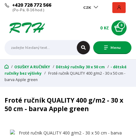
+420 728 772 566
CZK
(Po-Pá, 8-16 hod.)
0
0 Kč
Menu
OSUŠKY A RUČNÍKY
Dětský ručníky 30 x 50 cm
- dětské
ručníky bez výšivky
Froté ručník QUALITY 400 g/m2 - 30 x 50 cm -
barva Apple green
Froté ručník QUALITY 400 g/m2 - 30 x
50 cm - barva Apple green