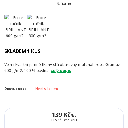
SKLADEM 1 KUS
Velmi kvalitní jemně tkaný stálobarevný materiál froté. Gramáž
600 g/m2. 100 % bavlna.
celý popis
Dostupnost
Není skladem
139 Kč
/
ks
115 Kč
bez DPH