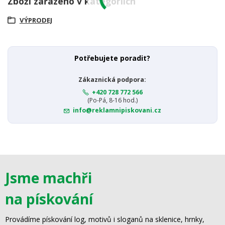
Zboží zařazeno v kategoriích
VÝPRODEJ
Potřebujete poradit?
Zákaznická podpora:
+420 728 772 566
(Po-Pá, 8-16 hod.)
info@reklamnipiskovani.cz
Jsme machři
na pískování
Provádíme pískování log, motivů i sloganů na sklenice, hrnky,