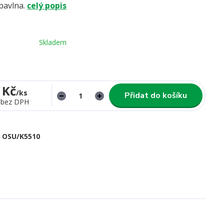
bavlna.
celý popis
Skladem
 Kč
/
ks
Přidat do košíku
bez DPH
OSU/K5510