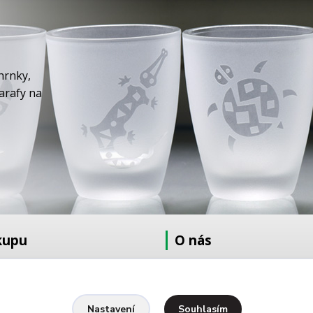
hrnky,
karafy na
kupu
O nás
at
O nás
dmínky
Fotogalerie
Kontakty
Souhlasím
Nastavení