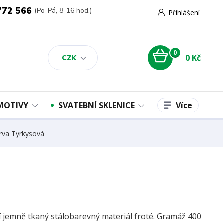
772 566
(Po-Pá, 8-16 hod.)
Přihlášení
0
0 Kč
CZK
Více
 MOTIVY
SVATEBNÍ SKLENICE
rva Tyrkysová
ní jemně tkaný stálobarevný materiál froté. Gramáž 400