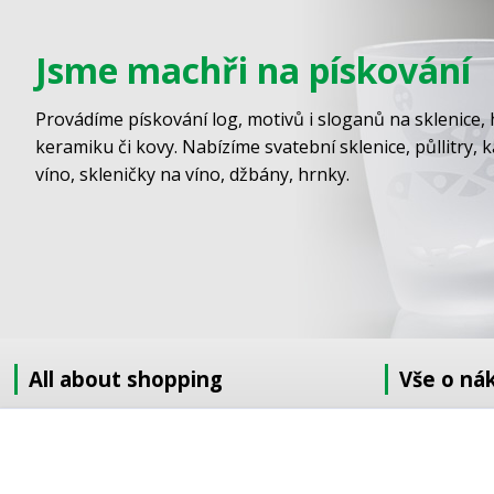
Jsme machři na pískování
Provádíme pískování log, motivů i sloganů na sklenice, 
keramiku či kovy. Nabízíme svatební sklenice, půllitry, 
víno, skleničky na víno, džbány, hrnky.
All about shopping
Vše o ná
About us
Jak nakupov
How to shop
Obchodní po
Terms and Conditions
GDPR