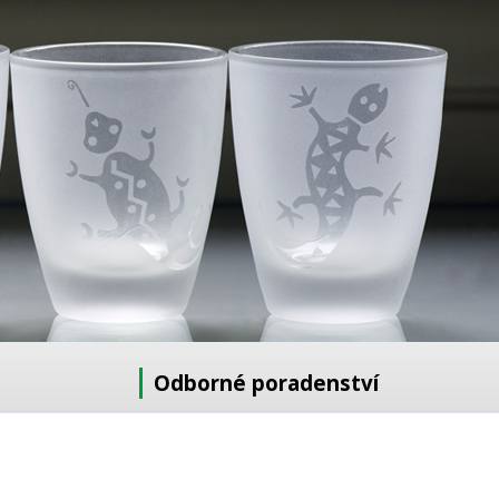
Odborné poradenství
Potřebujete poradit s výběrem?
Neváhejte se zeptat: