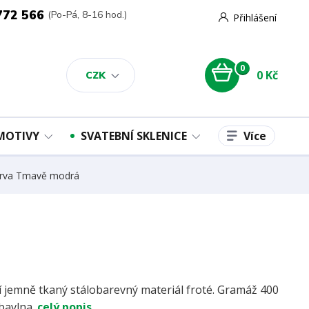
772 566
(Po-Pá, 8-16 hod.)
Přihlášení
0
0 Kč
CZK
Více
 MOTIVY
SVATEBNÍ SKLENICE
arva Tmavě modrá
ní jemně tkaný stálobarevný materiál froté. Gramáž 400
bavlna.
celý popis