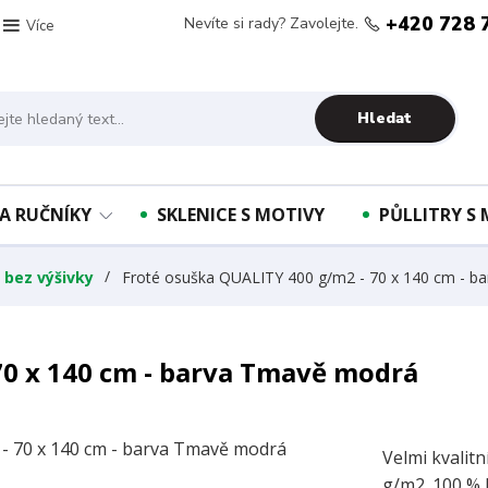
+420 728 
Nevíte si rady? Zavolejte.
Více
Hledat
A RUČNÍKY
SKLENICE S MOTIVY
PŮLLITRY S
 bez výšivky
Froté osuška QUALITY 400 g/m2 - 70 x 140 cm - b
70 x 140 cm - barva Tmavě modrá
Velmi kvalit
g/m2. 100 % 