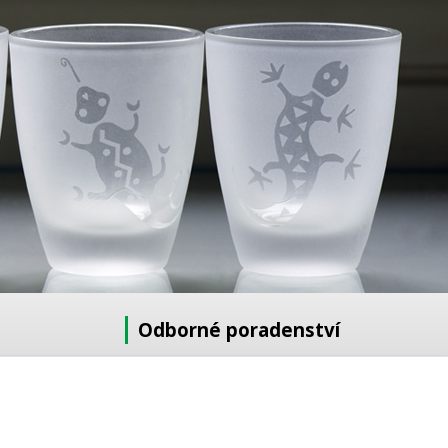
Odborné poradenství
Potřebujete poradit s výběrem?
Neváhejte se zeptat:
+420 728 772 566
8 -16 h