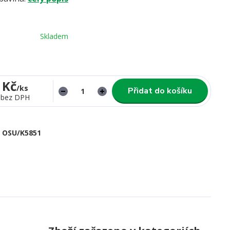
Skladem
 Kč
/
ks
Přidat do košíku
bez DPH
OSU/K5851