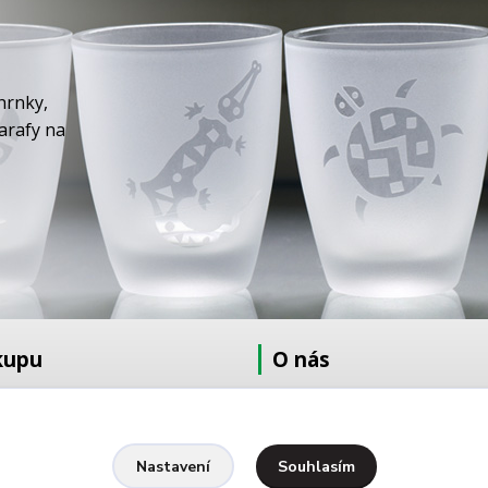
hrnky,
karafy na
kupu
O nás
at
O nás
dmínky
Fotogalerie
Kontakty
Souhlasím
Nastavení