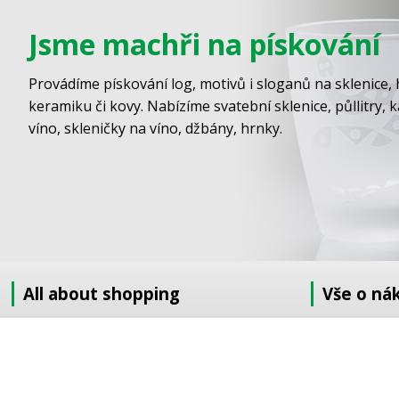
Jsme machři na pískování
Provádíme pískování log, motivů i sloganů na sklenice, 
keramiku či kovy. Nabízíme svatební sklenice, půllitry, 
víno, skleničky na víno, džbány, hrnky.
All about shopping
Vše o ná
About us
Jak nakupov
How to shop
Obchodní po
Terms and Conditions
GDPR