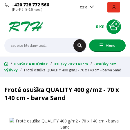
+420 728 772 566
CZK
(Po-Pá, 8-16 hod.)
0
0 Kč
Menu
OSUŠKY A RUČNÍKY
Osušky 70 x 140 cm
- osušky bez
výšivky
Froté osuška QUALITY 400 g/m2 - 70 x 140 cm - barva Sand
Froté osuška QUALITY 400 g/m2 - 70 x
140 cm - barva Sand