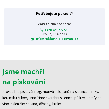
Potřebujete poradit?
Zákaznická podpora:
+420 728 772 566
(Po-Pá, 8-16 hod.)
info@reklamnipiskovani.cz
Jsme machři
na pískování
Provádíme pískování log, motivů i sloganů na sklenice, hrnky,
keramiku či kovy. Nabízíme svatební sklenice, půllitry, karafy na
víno, skleničky na víno, džbány, hrnky.