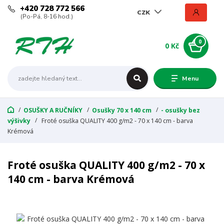
+420 728 772 566
CZK
(Po-Pá, 8-16 hod.)
0
0 Kč
Menu
OSUŠKY A RUČNÍKY
Osušky 70 x 140 cm
- osušky bez
výšivky
Froté osuška QUALITY 400 g/m2 - 70 x 140 cm - barva
Krémová
Froté osuška QUALITY 400 g/m2 - 70 x
140 cm - barva Krémová