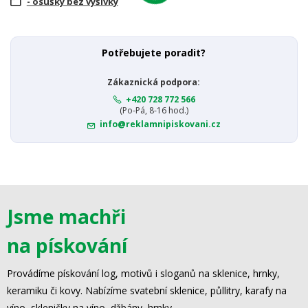
- osušky bez výšivky
Potřebujete poradit?
Zákaznická podpora:
+420 728 772 566
(Po-Pá, 8-16 hod.)
info@reklamnipiskovani.cz
Jsme machři
na pískování
Provádíme pískování log, motivů i sloganů na sklenice, hrnky,
keramiku či kovy. Nabízíme svatební sklenice, půllitry, karafy na
víno, skleničky na víno, džbány, hrnky.