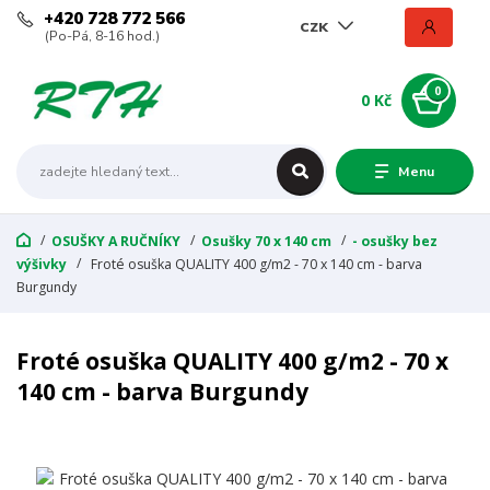
+420 728 772 566
CZK
(Po-Pá, 8-16 hod.)
0
0 Kč
Menu
OSUŠKY A RUČNÍKY
Osušky 70 x 140 cm
- osušky bez
výšivky
Froté osuška QUALITY 400 g/m2 - 70 x 140 cm - barva
Burgundy
Froté osuška QUALITY 400 g/m2 - 70 x
140 cm - barva Burgundy