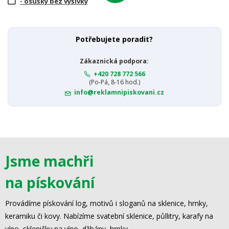
- osušky bez výšivky
Potřebujete poradit?
Zákaznická podpora:
+420 728 772 566
(Po-Pá, 8-16 hod.)
info@reklamnipiskovani.cz
Jsme machři
na pískování
Provádíme pískování log, motivů i sloganů na sklenice, hrnky,
keramiku či kovy. Nabízíme svatební sklenice, půllitry, karafy na
víno, skleničky na víno, džbány, hrnky.