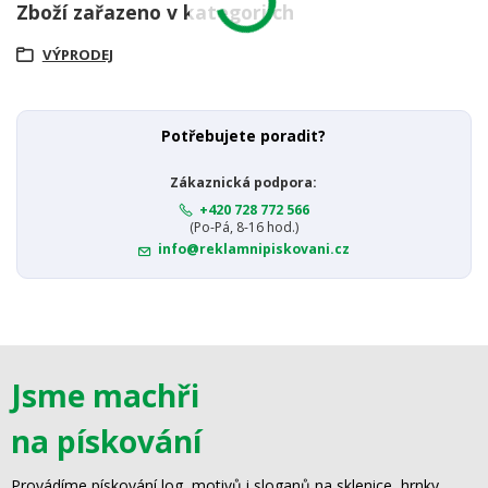
Zboží zařazeno v kategoriích
VÝPRODEJ
Potřebujete poradit?
Zákaznická podpora:
+420 728 772 566
(Po-Pá, 8-16 hod.)
info@reklamnipiskovani.cz
Jsme machři
na pískování
Provádíme pískování log, motivů i sloganů na sklenice, hrnky,