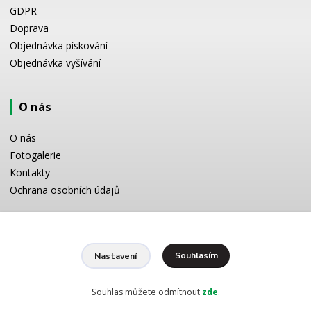
GDPR
Doprava
Objednávka pískování
Objednávka vyšívání
O nás
O nás
Fotogalerie
Kontakty
Ochrana osobních údajů
Odborné poradenství
Souhlasím
Nastavení
Potřebujete poradit s výběrem? Neváhejte se zeptat:
+420 728 772 566
8 -16 h
Souhlas můžete odmítnout
zde
.
info@reklamnipiskovani.cz