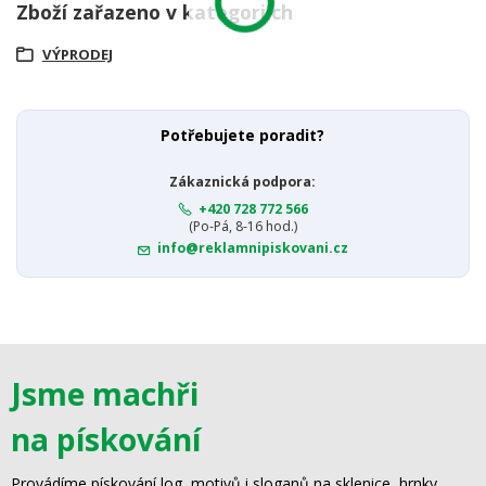
Zboží zařazeno v kategoriích
VÝPRODEJ
Potřebujete poradit?
Zákaznická podpora:
+420 728 772 566
(Po-Pá, 8-16 hod.)
info@reklamnipiskovani.cz
Jsme machři
na pískování
Provádíme pískování log, motivů i sloganů na sklenice, hrnky,