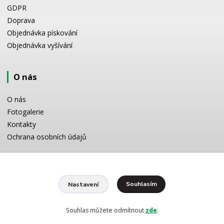
GDPR
Doprava
Objednávka pískování
Objednávka vyšívání
O nás
O nás
Fotogalerie
Kontakty
Ochrana osobních údajů
Odborné poradenství
Souhlasím
Nastavení
Potřebujete poradit s výběrem? Neváhejte se zeptat:
+420 728 772 566
8 -16 h
Souhlas můžete odmítnout
zde
.
info@reklamnipiskovani.cz