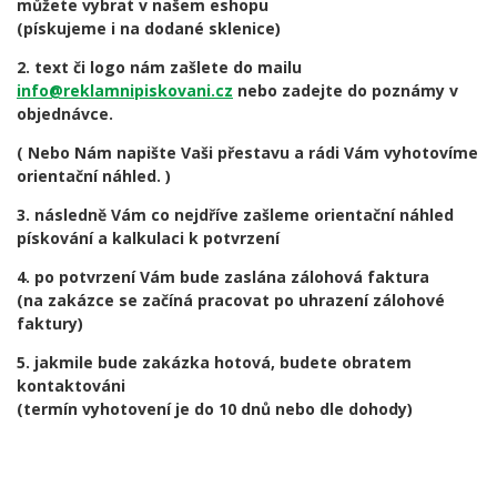
můžete vybrat v našem eshopu
(pískujeme i na dodané sklenice)
2. text či logo nám zašlete do mailu
info@reklamnipiskovani.cz
nebo zadejte do poznámy v
objednávce.
( Nebo Nám napište Vaši přestavu a rádi Vám vyhotovíme
orientační náhled. )
3. následně Vám co nejdříve zašleme orientační náhled
pískování a kalkulaci k potvrzení
4. po potvrzení Vám bude zaslána zálohová faktura
(na zakázce se začíná pracovat po uhrazení zálohové
faktury)
5. jakmile bude zakázka hotová, budete obratem
kontaktováni
(termín vyhotovení je do 10 dnů nebo dle dohody)