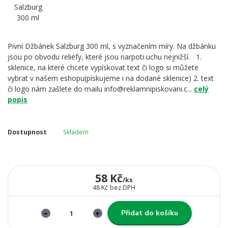
Pivní Džbánek Salzburg 300 ml, s vyznačením míry. Na džbánku
jsou po obvodu reliéfy, které jsou narpoti uchu nejnižší. 1.
sklenice, na které chcete vypískovat text či logo si můžete
vybrat v našem eshopu(pískujeme i na dodané sklenice) 2. text
či logo nám zašlete do mailu info@reklamnipiskovani.c...
celý
popis
Dostupnost
Skladem
58 Kč
/
ks
48 Kč
bez DPH
Přidat do košíku