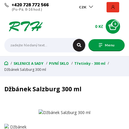
+420 728 772 566
CZK
(Po-Pá, 8-16 hod.)
0
0 Kč
Menu
SKLENICE A SADY
PIVNÍ SKLO
Třetinky - 300 ml
Džbánek Salzburg 300 ml
Džbánek Salzburg 300 ml