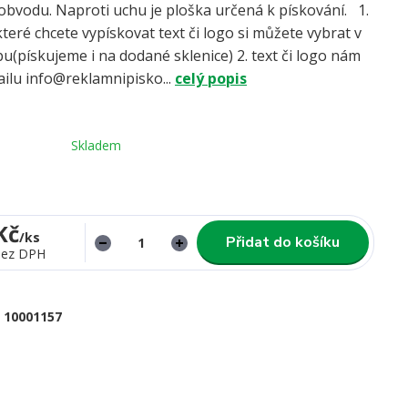
obvodu. Naproti uchu je ploška určená k pískování. 1.
které chcete vypískovat text či logo si můžete vybrat v
(pískujeme i na dodané sklenice) 2. text či logo nám
ailu info@reklamnipisko...
celý popis
Skladem
Kč
/
ks
Přidat do košíku
bez DPH
10001157