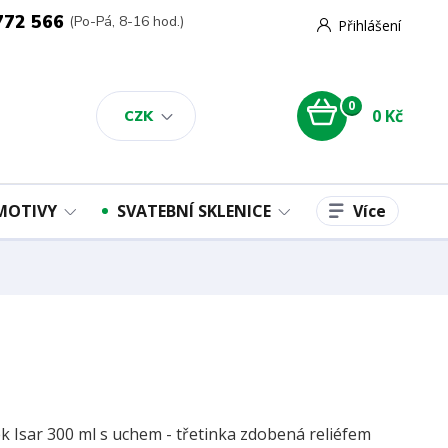
772 566
(Po-Pá, 8-16 hod.)
Přihlášení
0
0 Kč
CZK
Více
 MOTIVY
SVATEBNÍ SKLENICE
k Isar 300 ml s uchem - třetinka zdobená reliéfem