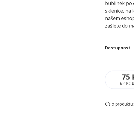
bublinek po 
sklenice, na 
našem eshopu
zašlete do m
Dostupnost
75 
62 Kč
Číslo produktu: