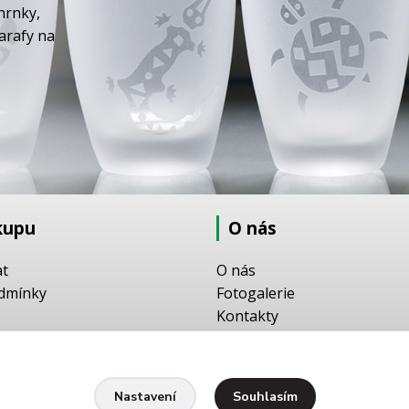
hrnky,
karafy na
kupu
O nás
at
O nás
dmínky
Fotogalerie
Kontakty
Ochrana osobních údajů
pískování
yšívání
Souhlasím
Nastavení