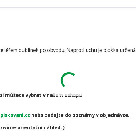
reliéfem bublinek po obvodu. Naproti uchu je ploška určená
go si můžete vybrat v našem eshopu
piskovani.cz
nebo zadejte do poznámy v objednávce.
ovíme orientační náhled. )