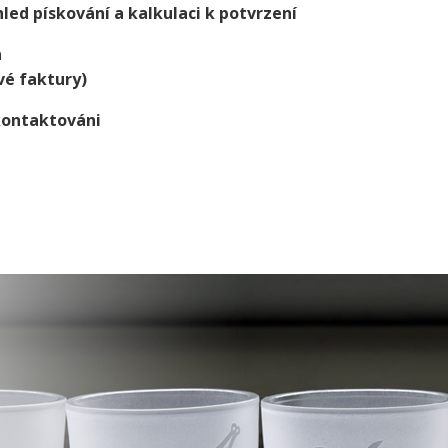
led pískování a kalkulaci k potvrzení
a
vé faktury)
kontaktováni