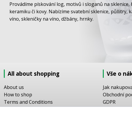
Provádíme pískování log, motivů i sloganů na sklenice, 
keramiku či kovy. Nabízíme svatební sklenice, půllitry, 
víno, skleničky na víno, džbány, hrnky.
All about shopping
Vše o ná
About us
Jak nakupov
How to shop
Obchodní po
Terms and Conditions
GDPR
Delivery
Doprava
Sandblasting order to the EU
Objednávka 
Contact information
Objednávka v