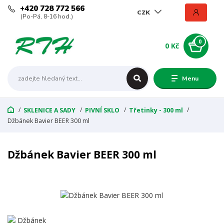
+420 728 772 566
CZK
(Po-Pá, 8-16 hod.)
0
0 Kč
Menu
SKLENICE A SADY
PIVNÍ SKLO
Třetinky - 300 ml
Džbánek Bavier BEER 300 ml
Džbánek Bavier BEER 300 ml