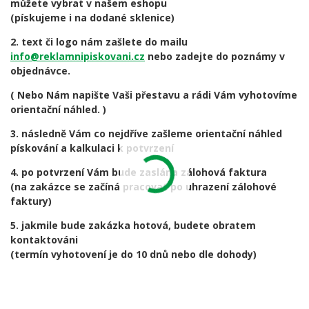
můžete vybrat v našem eshopu
(pískujeme i na dodané sklenice)
2. text či logo nám zašlete do mailu
info@reklamnipiskovani.cz
nebo zadejte do poznámy v
objednávce.
( Nebo Nám napište Vaši přestavu a rádi Vám vyhotovíme
orientační náhled. )
3. následně Vám co nejdříve zašleme orientační náhled
pískování a kalkulaci k potvrzení
4. po potvrzení Vám bude zaslána zálohová faktura
(na zakázce se začíná pracovat po uhrazení zálohové
faktury)
5. jakmile bude zakázka hotová, budete obratem
kontaktováni
(termín vyhotovení je do 10 dnů nebo dle dohody)