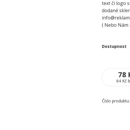
text či logo
dodané skleni
info@reklamn
( Nebo Nám n
Dostupnost
78 
64 Kč
Číslo produktu: