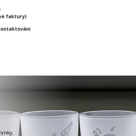
a
vé faktury)
kontaktováni
hrnky,