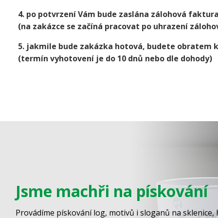
4. po potvrzení Vám bude zaslána zálohová faktur
(na zakázce se začíná pracovat po uhrazení záloho
5. jakmile bude zakázka hotová, budete obratem 
(termín vyhotovení je do 10 dnů nebo dle dohody)
Jsme machři na pískování
Provádíme pískování log, motivů i sloganů na sklenice, 