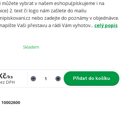
 si můžete vybrat v našem eshopu(pískujeme i na
ce) 2. text či logo nám zašlete do mailu
ipiskovani.cz nebo zadejte do poznámy v objednávce.
apište Vaši přestavu a rádi Vám vyhotov...
celý popis
Skladem
Kč
/
ks
Přidat do košíku
bez DPH
10002600