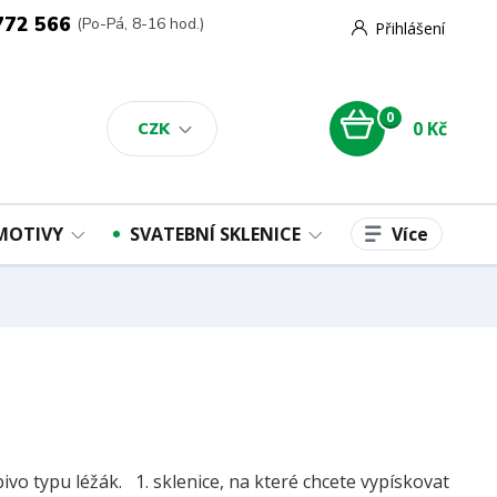
772 566
(Po-Pá, 8-16 hod.)
Přihlášení
0
0 Kč
CZK
Více
 MOTIVY
SVATEBNÍ SKLENICE
ivo typu léžák. 1. sklenice, na které chcete vypískovat