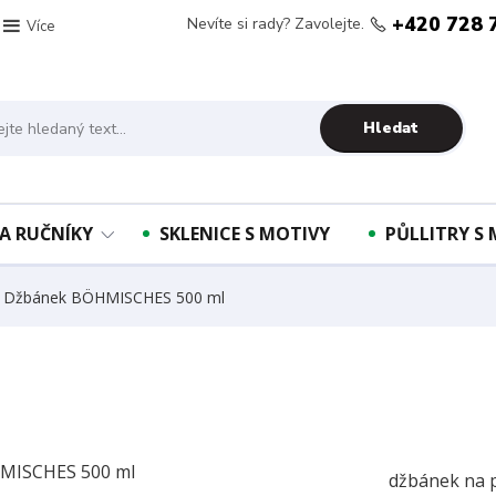
+420 728 
Nevíte si rady? Zavolejte.
Více
Hledat
A RUČNÍKY
SKLENICE S MOTIVY
PŮLLITRY S
Džbánek BÖHMISCHES 500 ml
džbánek na p