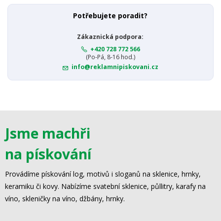
Potřebujete poradit?
Zákaznická podpora:
+420 728 772 566
(Po-Pá, 8-16 hod.)
info@reklamnipiskovani.cz
Jsme machři
na pískování
Provádíme pískování log, motivů i sloganů na sklenice, hrnky,
keramiku či kovy. Nabízíme svatební sklenice, půllitry, karafy na
víno, skleničky na víno, džbány, hrnky.