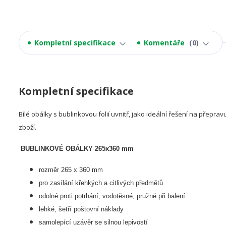
Kompletní specifikace
Komentáře
0
Kompletní specifikace
Bílé obálky s bublinkovou folií uvnitř, jako ideální řešení na přepra
zboží.
BUBLINKOVÉ OBÁLKY 265x360 mm
rozměr 265 x 360 mm
pro zasílání křehkých a citlivých předmětů
odolné proti potrhání, vodotěsné, pružné při balení
lehké, šetří poštovní náklady
samolepící uzávěr se silnou lepivostí