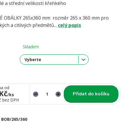
é a střední velikosti křehkého
boží.
 OBÁLKY 265x360 mm rozměr 265 x 360 mm pro
kých a citlivých předmětů...
celý popis
Skladem
:
na od
 Kč
Přidat do košíku
/
ks
č
bez DPH
BOB/265/360