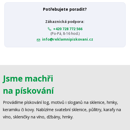
Potřebujete poradit?
Zákaznická podpora:
+420 728 772 566
(Po-Pá, 8-16 hod.)
info@reklamnipiskovani.cz
Jsme machři
na pískování
Provádíme pískování log, motivů i sloganů na sklenice, hrnky,
keramiku či kovy. Nabízíme svatební sklenice, půllitry, karafy na
víno, skleničky na víno, džbány, hrnky.