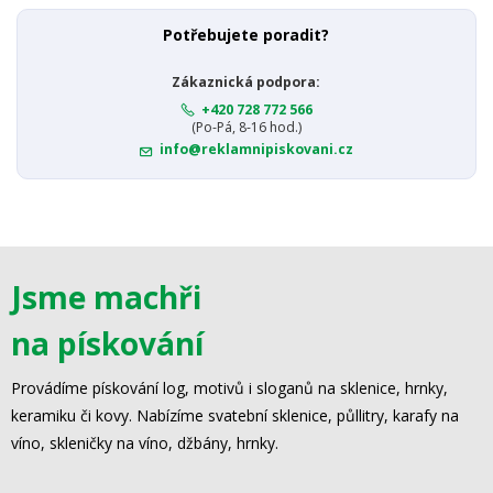
Potřebujete poradit?
Zákaznická podpora:
+420 728 772 566
(Po-Pá, 8-16 hod.)
info@reklamnipiskovani.cz
Jsme machři
na pískování
Provádíme pískování log, motivů i sloganů na sklenice, hrnky,
keramiku či kovy. Nabízíme svatební sklenice, půllitry, karafy na
víno, skleničky na víno, džbány, hrnky.