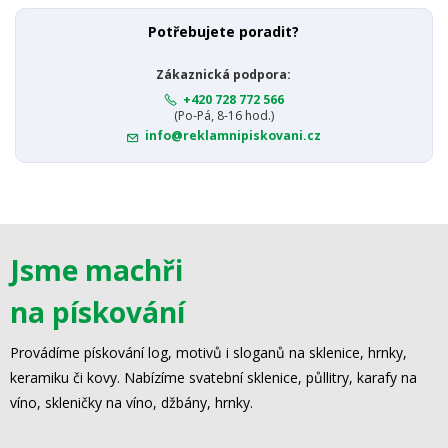
Potřebujete poradit?
Zákaznická podpora:
+420 728 772 566
(Po-Pá, 8-16 hod.)
info@reklamnipiskovani.cz
Jsme machři
na pískování
Provádíme pískování log, motivů i sloganů na sklenice, hrnky,
keramiku či kovy. Nabízíme svatební sklenice, půllitry, karafy na
víno, skleničky na víno, džbány, hrnky.