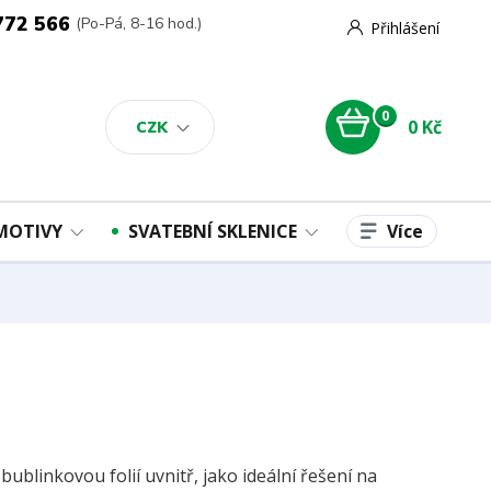
772 566
(Po-Pá, 8-16 hod.)
Přihlášení
0
0 Kč
CZK
Více
 MOTIVY
SVATEBNÍ SKLENICE
 bublinkovou folií uvnitř, jako ideální řešení na