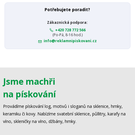
Potřebujete poradit?
Zákaznická podpora:
+420 728 772 566
(Po-Pá, 8-16 hod.)
info@reklamnipiskovani.cz
Jsme machři
na pískování
Provádíme pískování log, motivů i sloganů na sklenice, hrnky,
keramiku či kovy. Nabízíme svatební sklenice, půllitry, karafy na
víno, skleničky na víno, džbány, hrnky.