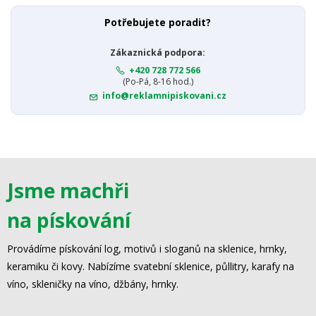
Potřebujete poradit?
Zákaznická podpora:
+420 728 772 566
(Po-Pá, 8-16 hod.)
info@reklamnipiskovani.cz
Jsme machři
na pískování
Provádíme pískování log, motivů i sloganů na sklenice, hrnky,
keramiku či kovy. Nabízíme svatební sklenice, půllitry, karafy na
víno, skleničky na víno, džbány, hrnky.