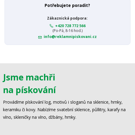
Potřebujete poradit?
Zákaznická podpora:
+420 728 772 566
(Po-Pá, 8-16 hod.)
info@reklamnipiskovani.cz
Jsme machři
na pískování
Provádíme pískování log, motivů i sloganů na sklenice, hrnky,
keramiku či kovy. Nabízíme svatební sklenice, půllitry, karafy na
víno, skleničky na víno, džbány, hrnky.