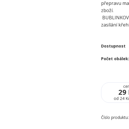
přepravu mal
z
BUBLINKOVÉ
zasílání křeh
Dostupnost
Počet obálek
ce
29
od
24 K
Číslo produktu: