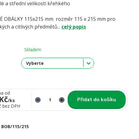
é a střední velikosti křehkého
boží.
 OBÁLKY 115x215 mm rozměr 115 x 215 mm pro
kých a citlivých předmětů...
celý popis
Skladem
:
na od
 Kč
Přidat do košíku
/
ks
č
bez DPH
BOB/115/215