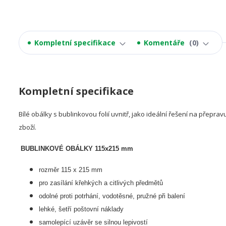
Kompletní specifikace
Komentáře
0
Kompletní specifikace
Bílé obálky s bublinkovou folií uvnitř, jako ideální řešení na přepra
zboží.
BUBLINKOVÉ OBÁLKY 115x215 mm
rozměr 115 x 215 mm
pro zasílání křehkých a citlivých předmětů
odolné proti potrhání, vodotěsné, pružné při balení
lehké, šetří poštovní náklady
samolepící uzávěr se silnou lepivostí