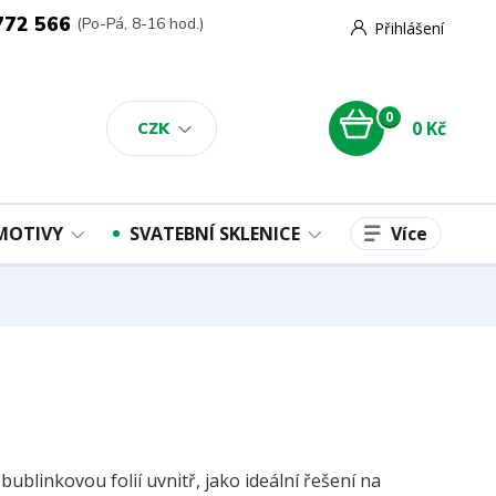
772 566
(Po-Pá, 8-16 hod.)
Přihlášení
0
0 Kč
CZK
Více
 MOTIVY
SVATEBNÍ SKLENICE
 bublinkovou folií uvnitř, jako ideální řešení na