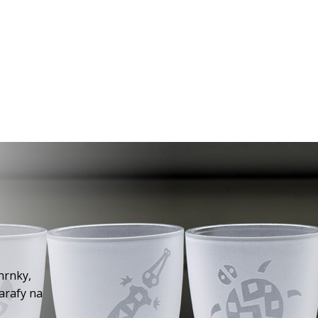
hrnky,
karafy na