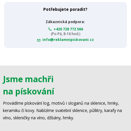
Potřebujete poradit?
Zákaznická podpora:
+420 728 772 566
(Po-Pá, 8-16 hod.)
info@reklamnipiskovani.cz
Jsme machři
na pískování
Provádíme pískování log, motivů i sloganů na sklenice, hrnky,
keramiku či kovy. Nabízíme svatební sklenice, půllitry, karafy na
víno, skleničky na víno, džbány, hrnky.