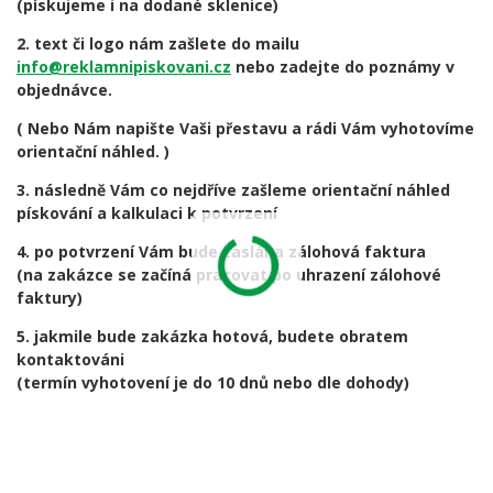
(pískujeme i na dodané sklenice)
2. text či logo nám zašlete do mailu
info@reklamnipiskovani.cz
nebo zadejte do poznámy v
objednávce.
( Nebo Nám napište Vaši přestavu a rádi Vám vyhotovíme
orientační náhled. )
3. následně Vám co nejdříve zašleme orientační náhled
pískování a kalkulaci k potvrzení
4. po potvrzení Vám bude zaslána zálohová faktura
(na zakázce se začíná pracovat po uhrazení zálohové
faktury)
5. jakmile bude zakázka hotová, budete obratem
kontaktováni
(termín vyhotovení je do 10 dnů nebo dle dohody)