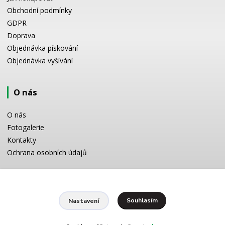
Obchodní podmínky
GDPR
Doprava
Objednávka pískování
Objednávka vyšívání
O nás
O nás
Fotogalerie
Kontakty
Ochrana osobních údajů
Odborné poradenství
Souhlasím
Nastavení
Potřebujete poradit s výběrem? Neváhejte se zeptat:
+420 728 772 566
8 -16 h