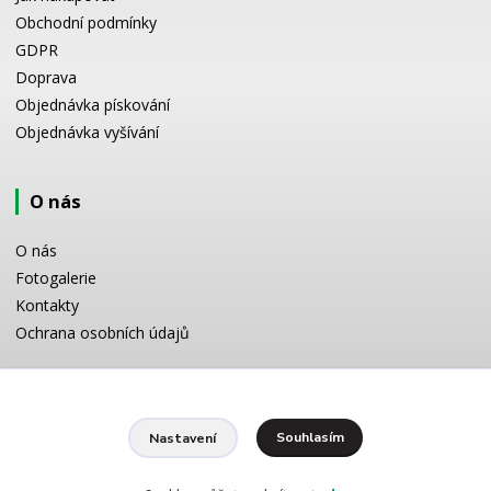
Obchodní podmínky
GDPR
Doprava
Objednávka pískování
Objednávka vyšívání
O nás
O nás
Fotogalerie
Kontakty
Ochrana osobních údajů
Odborné poradenství
Souhlasím
Nastavení
Potřebujete poradit s výběrem? Neváhejte se zeptat:
+420 728 772 566
8 -16 h