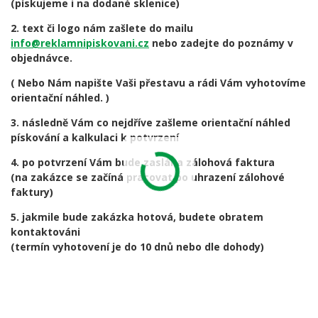
(pískujeme i na dodané sklenice)
2. text či logo nám zašlete do mailu
info@reklamnipiskovani.cz
nebo zadejte do poznámy v
objednávce.
( Nebo Nám napište Vaši přestavu a rádi Vám vyhotovíme
orientační náhled. )
3. následně Vám co nejdříve zašleme orientační náhled
pískování a kalkulaci k potvrzení
4. po potvrzení Vám bude zaslána zálohová faktura
(na zakázce se začíná pracovat po uhrazení zálohové
faktury)
5. jakmile bude zakázka hotová, budete obratem
kontaktováni
(termín vyhotovení je do 10 dnů nebo dle dohody)